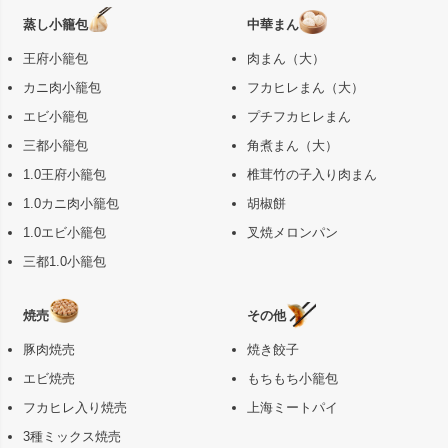
蒸し小籠包
中華まん
王府小籠包
肉まん（大）
カニ肉小籠包
フカヒレまん（大）
エビ小籠包
プチフカヒレまん
三都小籠包
角煮まん（大）
1.0王府小籠包
椎茸竹の子入り肉まん
1.0カニ肉小籠包
胡椒餅
1.0エビ小籠包
叉焼メロンパン
三都1.0小籠包
焼売
その他
豚肉焼売
焼き餃子
エビ焼売
もちもち小籠包
フカヒレ入り焼売
上海ミートパイ
3種ミックス焼売