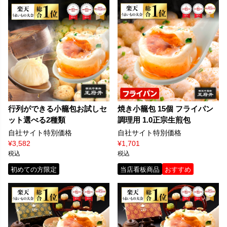
行列ができる小籠包お試しセ
焼き小籠包 15個 フライパン
ット選べる2種類
調理用 1.0正宗生煎包
自社サイト特別価格
自社サイト特別価格
¥
3,582
¥
1,701
税込
税込
初めての方限定
当店看板商品
おすすめ