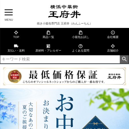
MENU
焼き小籠包専門店 王府井（わんふーちん）
TOP
商品一覧
小籠包お試し
会社概要
支払い・送料
原材料・アレルギー
よくある質問
店舗紹介