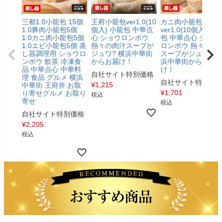
三都1.0小龍包 15個
王府小籠包ver1.0(10
カニ肉小籠包
1.0豚肉小籠包5個
個入) 小龍包 中華点
ver1.0(10個入) 小
1.0カニ肉小龍包5個
心 ショウロンポウ
包 中華点心 ショウ
1.0エビ小龍包5個 蒸
熱々の肉汁スープが
ロンポウ 熱々の肉
し器調理用 ショウロ
ジュワ? 横浜中華街
スープがジュワ?横
ンポウ 飲茶 冷凍食
からお届け！
浜中華街からお届
品 中華点心 中華料
け！
自社サイト特別価格
理 食品 グルメ 横浜
自社サイト特別価
¥
1,215
中華街 王府井 お取
¥
1,701
り寄せグルメ お取り
税込
寄せ
税込
自社サイト特別価格
¥
2,205
税込