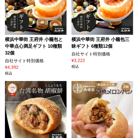
横浜中華街 王府井 小籠包と
横浜中華街 王府井 小籠包三
中華点心満足ギフト 10種類
昧ギフト 6種類12個
32個
自社サイト特別価格
¥
3,222
自社サイト特別価格
税込
¥
4,392
税込