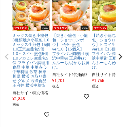
ミックス焼き小籠包
【焼き小籠包・小龍
【焼き小籠包・小
3種類焼き小籠包 1.0
包・ショウロンポ
包・ショウロンポ
ミックス生煎包 15個
ウ】正宗生煎包
ウ】ヒスイ生煎包
1.0正宗生煎包5個
ver1.0【15個入】
ver1.0【15個入
1.0ヒスイ生煎包5個
フライパン調理用 横
フライパン調理用 
1.0フカヒレ生煎包5
浜中華街 王府井(わ
浜中華街 王府井(わ
個 フライパン調理用
んふーちん)からお届
んふーちん)からお
食品 中華 中華点心
け。
け。
中華料理 飲茶 神奈
自社サイト特別価格
自社サイト特別価
川県 横浜 お取り寄
¥
1,701
¥
1,755
せ グルメ 冷凍食品
王府井 横浜中華街
税込
税込
自社サイト特別価格
¥
1,845
税込