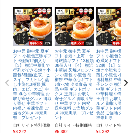
お中元 御中元 夏ギ
お中元 御中元 夏ギ
お中元 御中元 夏ギ
フト 小籠包三昧ギフ
フト 香港・上海・台
フト 小籠包と中華
ト 6種類12個入り
湾旅情ギフト 13種類
心満足ギフト 10種
【3】 横浜中華街で
38個入り 【4】 横浜
32個 【1】 3種類の
行列ができる焼き小
中華街 叉焼メロンパ
焼き小龍包 3種類の
龍包3種類(正宗、ヒ
ン 小籠包 小龍包 胡
蒸し小龍包 小籠包
スイ、フカヒレ) 蒸
椒餅 中華点心ギフト
送料無料 中華点 電
し小龍包3種類(豚
♪食べ物 冷凍食品 食
子レンジ 横浜中華
肉、エビ、カニ) 中
品 中華 ギフトボッ
中華 ギフトボック
華 点心 中華料理 お
クス 王府井 お取り
中華料理 中華惣菜
取り寄せグルメ 御取
寄せグルメ 御取り寄
王府井 お取り寄せ
り寄せ 中華ギフト
せ 中華ギフト 内祝
ルメ 御取り寄せ 中
内祝い 冷凍食品 ご
送料無料 ご当地グル
華ギフト 内祝 冷凍
当地グルメ 神奈川
メ 神奈川県 プレゼ
食品 ご当地グルメ
県 プレゼント
ント
神奈川県
自社サイト特別価格
自社サイト特別価格
自社サイト特別価
¥
3,222
¥
5,382
¥
4,392