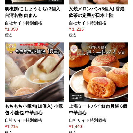
胡椒餅(こしょうもち) 3個入
叉焼メロンパン(5個入) 香港
台湾名物 肉まん
飲茶の定番が日本上陸
自社サイト特別価格
自社サイト特別価格
¥
1,350
¥
１,215
税込
税込
もちもち小籠包(10個入) 小籠
上海ミートパイ 鮮肉月餅 6個
包 小龍包 中華点心
中華点心
自社サイト特別価格
自社サイト特別価格
¥
1,215
¥
1,440
税込
税込