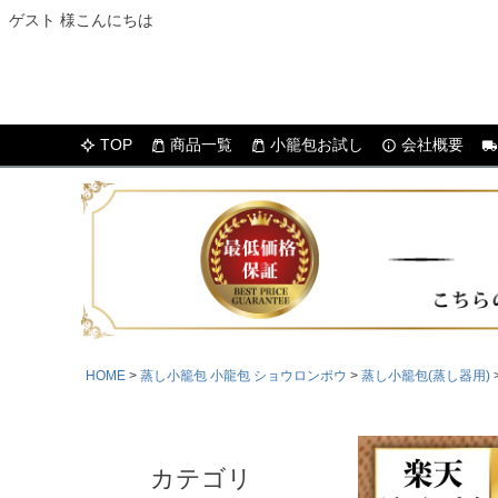
ゲスト 様こんにちは
TOP
商品一覧
小籠包お試し
会社概要
HOME
蒸し小籠包 小龍包 ショウロンポウ
蒸し小籠包(蒸し器用)
カテゴリ