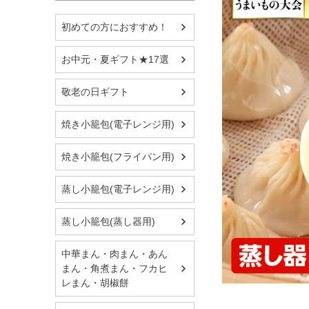
初めての方におすすめ！
お中元・夏ギフト★17選
敬老の日ギフト
焼き小籠包(電子レンジ用)
焼き小籠包(フライパン用)
蒸し小籠包(電子レンジ用)
蒸し小籠包(蒸し器用)
中華まん・肉まん・あん
まん・角煮まん・フカヒ
レまん・胡椒餅