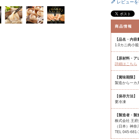
レビューを
商品情報
【品名・内容
1.0カニ肉小籠
【原材料・ア
詳細はこちら
【賞味期限】
製造から一カ
【保存方法】
要冷凍
【製造者・製
株式会社 王府
（日本）神奈川
TEL 045-‎681