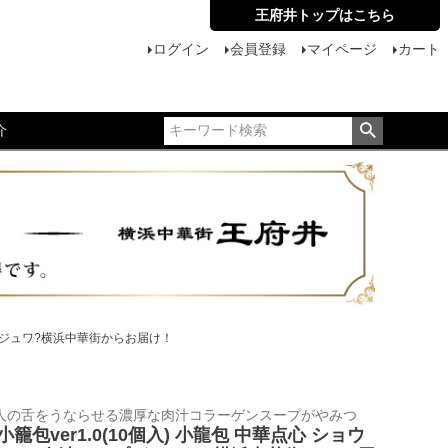
王府井トップはこちら
ログイン
会員登録
マイページ
カート
介
プがジュワ?横浜中華街からお届け！
人の舌をうならせる濃厚な肉汁コラーゲンスープがやみつ
籠包ver1.0(10個入) 小龍包 中華点心 ショウ