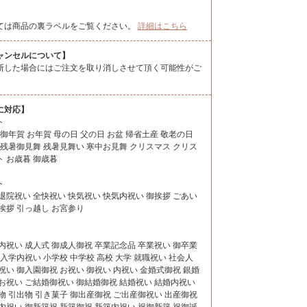
ては商品の裏ラベルをご覧ください。
詳細はこちら
ャンセルについて】
断した場合にはご注文を取り消しさせて頂く可能性がご
に対応】
ト
 御年賀 お年賀 母の日 父の日 お盆 帰省土産 敬老の日
 残暑御見舞 残暑見舞い 寒中お見舞 クリスマス クリス
 お歳暮 御歳暮
ト
退院祝い 全快祝い 快気祝い 快気内祝い 御挨拶 ごあい
挨拶 引っ越し お宮参り
内祝い 成人式 御成人御祝 卒業記念品 卒業祝い 御卒業
 入学内祝い 小学校 中学校 高校 大学 就職祝い 社会人
祝い 御入園御祝 お祝い 御祝い 内祝い 金婚式御祝 銀婚
お祝い ご結婚御祝い 御結婚御祝 結婚祝い 結婚内祝い
物 引出物 引き菓子 御出産御祝 ご出産御祝い 出産御祝
内祝い 御新築祝 新築御祝 新築内祝い 祝御新築 祝御誕