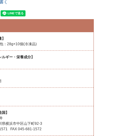
書く
量】
包：28g×10個(冷凍品)
レルギー・栄養成分】
月
造国】
井
県横浜市中区山下町92-3
-1571 FAX 045-‎681-1572