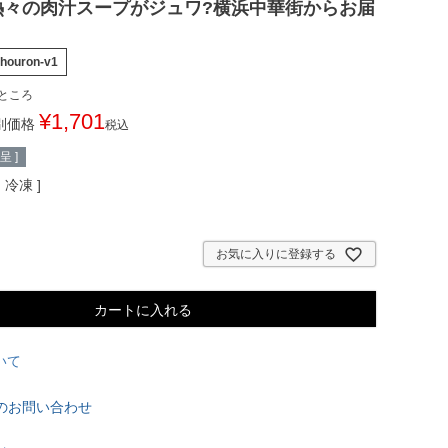
熱々の肉汁スープがジュワ?横浜中華街からお届
shouron-v1
ところ
¥
1,701
別価格
税込
 ]
ン
冷凍
お気に入りに登録する
カートに入れる
いて
のお問い合わせ