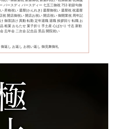
ー バースディ バースディー 七五三御祝 753 初節句御
祝い 昇格祝い 還暦(かんれき) 還暦御祝い 還暦祝 祝還暦
店祝 開店御祝い 開店お祝い 開店祝い 御開業祝 周年記
け 御茶請け 異動 転勤 定年退職 退職 挨拶回り 転職 お
粗品 粗菓 おもたせ 菓子折り 手土産 心ばかり 寸志 新歓
年会 忘年会 二次会 記念品 景品 開院祝い
礼 御返し お返し お祝い返し 御見舞御礼