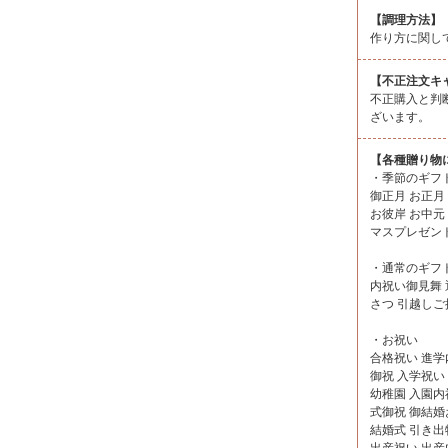
【調理方法】
作り方に関し
【不正注文キ
不正購入と判
ざいます。
【各種贈り物
・季節のギフ
御正月 お正月
お彼岸 お中元
マスプレゼント
・通常のギフ
内祝い御見舞 
さつ 引越しご
・お祝い
合格祝い 進学
御祝 入学祝い
幼稚園 入園内
式御祝 御結婚
結婚式 引き出
出産祝い 出産