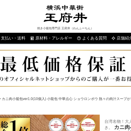
焼き小籠包専門店 王府井（わんふーちん）
支払い・送料
原材料・アレルギー
よくある質問
検索
店舗紹
カニ肉小籠包ver1.0(10個入) 小龍包 中華点心 ショウロンポウ 熱々の肉汁スー
台湾名物！大
カニ肉小
き。