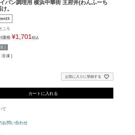
イパン調理用 横浜中華街 王府井(わんふーち
届け。
hen15
ところ
¥
1,701
別価格
税込
 ]
ン
冷凍
お気に入りに登録する
カートに入れる
いて
のお問い合わせ