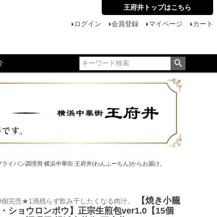
王府井トップはこちら
ログイン
会員登録
マイページ
カート
介
フライパン調理用 横浜中華街 王府井(わんふーちん)からお届け。
【焼き小籠
000個完売★1滴残らず飲み干したくなる肉汁。
・ショウロンポウ】正宗生煎包ver1.0【15個