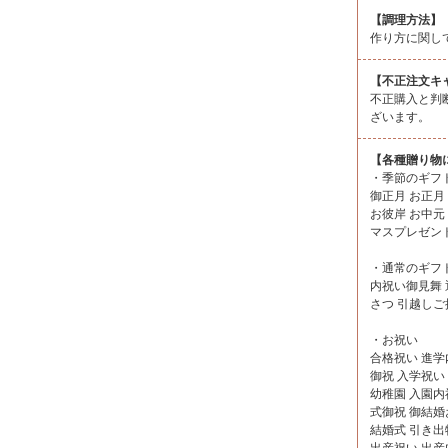
【調理方法】
作り方に関し
【不正注文キ
不正購入と判
ざいます。
【各種贈り物
・季節のギフ
御正月 お正月
お彼岸 お中元
マスプレゼント
・通常のギフ
内祝い御見舞 
さつ 引越しご
・お祝い
合格祝い 進学
御祝 入学祝い
幼稚園 入園内
式御祝 御結婚
結婚式 引き出
出産祝い 出産