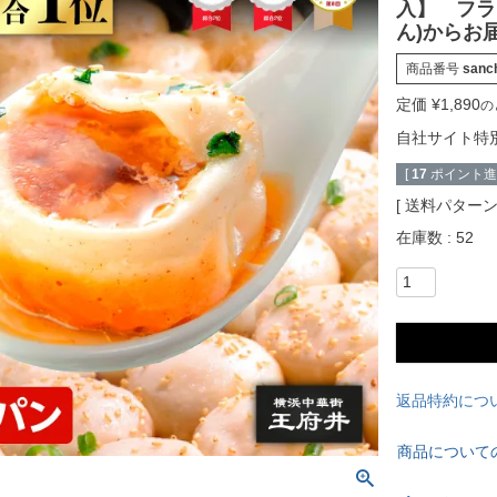
入】 フラ
ん)からお
商品番号
sanc
定価
¥
1,890
の
自社サイト特
[
17
ポイント進呈
送料パター
在庫数
52
返品特約につ
商品について