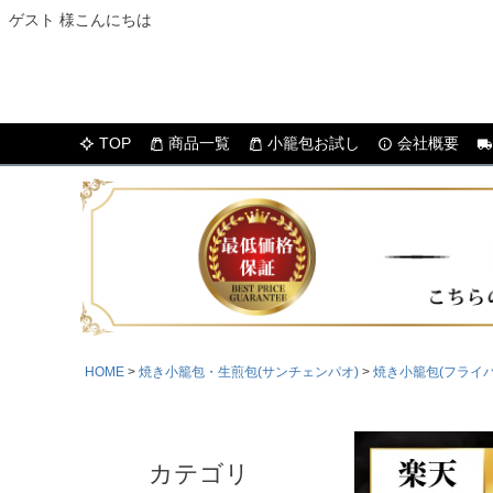
ゲスト 様こんにちは
TOP
商品一覧
小籠包お試し
会社概要
HOME
焼き小籠包・生煎包(サンチェンパオ)
焼き小籠包(フライパ
カテゴリ