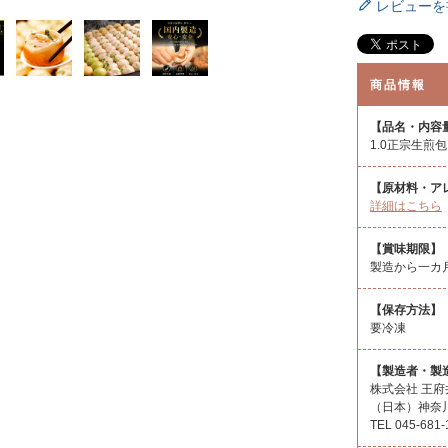
レビューを
商品情報
【品名・内容
1.0正宗生煎包
【原材料・ア
詳細はこちら
【賞味期限】
製造から一カ
【保存方法】
要冷凍
【製造者・製
株式会社 王府
（日本）神奈川
TEL 045-‎681