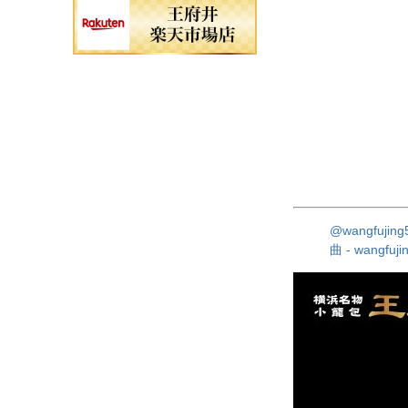
@wangfujing
曲 - wangf