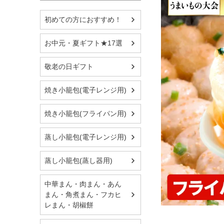
初めての方におすすめ！
お中元・夏ギフト★17選
敬老の日ギフト
焼き小籠包(電子レンジ用)
焼き小籠包(フライパン用)
蒸し小籠包(電子レンジ用)
蒸し小籠包(蒸し器用)
中華まん・肉まん・あん
まん・角煮まん・フカヒ
レまん・胡椒餅