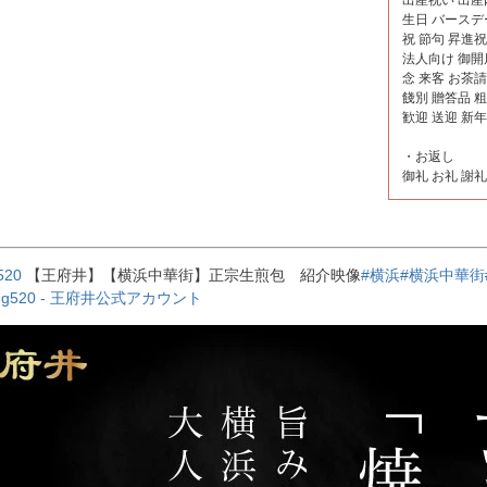
生日 バースデ
祝 節句 昇進
法人向け 御開
念 来客 お茶請
餞別 贈答品 
歓迎 送迎 新
・お返し
御礼 お礼 謝
520
【王府井】【横浜中華街】正宗生煎包 紹介映像
#横浜
#横浜中華街
ujing520 - 王府井公式アカウント