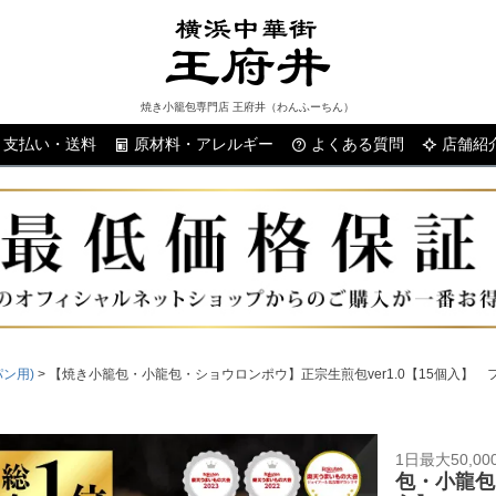
焼き小籠包専門店 王府井（わんふーちん）
支払い・送料
原材料・アレルギー
よくある質問
検索
店舗紹
ン用)
【焼き小籠包・小龍包・ショウロンポウ】正宗生煎包ver1.0【15個入】 
1日最大50,
包・小龍包