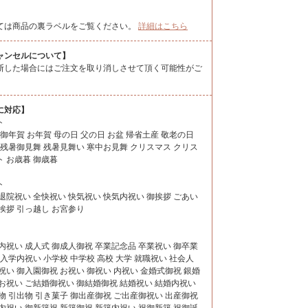
ては商品の裏ラベルをご覧ください。
詳細はこちら
ャンセルについて】
断した場合にはご注文を取り消しさせて頂く可能性がご
に対応】
ト
 御年賀 お年賀 母の日 父の日 お盆 帰省土産 敬老の日
 残暑御見舞 残暑見舞い 寒中お見舞 クリスマス クリス
 お歳暮 御歳暮
ト
退院祝い 全快祝い 快気祝い 快気内祝い 御挨拶 ごあい
挨拶 引っ越し お宮参り
内祝い 成人式 御成人御祝 卒業記念品 卒業祝い 御卒業
 入学内祝い 小学校 中学校 高校 大学 就職祝い 社会人
祝い 御入園御祝 お祝い 御祝い 内祝い 金婚式御祝 銀婚
お祝い ご結婚御祝い 御結婚御祝 結婚祝い 結婚内祝い
物 引出物 引き菓子 御出産御祝 ご出産御祝い 出産御祝
内祝い 御新築祝 新築御祝 新築内祝い 祝御新築 祝御誕