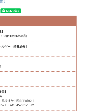
書く
量】
：38g×15個(冷凍品)
レルギー・栄養成分】
月
造国】
井
県横浜市中区山下町92-3
-1571 FAX 045-‎681-1572