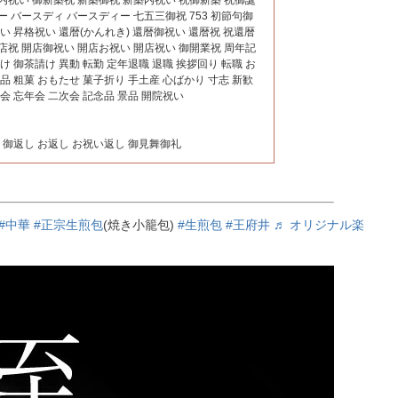
ー バースディ バースディー 七五三御祝 753 初節句御
祝い 昇格祝い 還暦(かんれき) 還暦御祝い 還暦祝 祝還暦
店祝 開店御祝い 開店お祝い 開店祝い 御開業祝 周年記
け 御茶請け 異動 転勤 定年退職 退職 挨拶回り 転職 お
粗品 粗菓 おもたせ 菓子折り 手土産 心ばかり 寸志 新歓
年会 忘年会 二次会 記念品 景品 開院祝い
礼 御返し お返し お祝い返し 御見舞御礼
#中華
#正宗生煎包
(焼き小籠包)
#生煎包
#王府井
♬ オリジナル楽