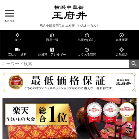
MENU
焼き小籠包専門店 王府井（わんふーちん）
TOP
商品一覧
小籠包お試し
会社概要
支払い・送料
原材料・アレルギー
よくある質問
店舗紹介