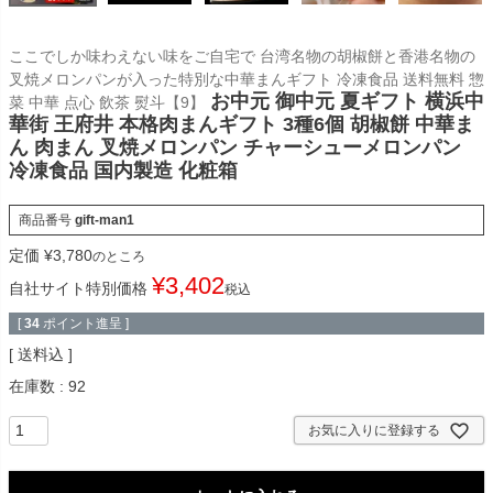
ここでしか味わえない味をご自宅で 台湾名物の胡椒餅と香港名物の
叉焼メロンパンが入った特別な中華まんギフト 冷凍食品 送料無料 惣
お中元 御中元 夏ギフト 横浜中
菜 中華 点心 飲茶 熨斗【9】
華街 王府井 本格肉まんギフト 3種6個 胡椒餅 中華ま
ん 肉まん 叉焼メロンパン チャーシューメロンパン
冷凍食品 国内製造 化粧箱
商品番号
gift-man1
定価
¥
3,780
のところ
¥
3,402
自社サイト特別価格
税込
[
34
ポイント進呈 ]
送料込
在庫数
92
お気に入りに登録する