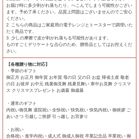
お届け時に多少剥がれ落ちたり、へこんでしまう可能性がござい
ます。予め了承ください。品質上問題はございませんのでご安心
ください。
2. こちらの商品はご家庭用の電子レンジとトースターで調理いた
だく商品です。
3. 少しの摩擦で皮が剥がれ落ちる可能性があります。
ものすごくデリケートな点心のため、贈答品としてはお控えくだ
さい。
【各種贈り物に対応】
・季節のギフト
御正月 お正月 御年賀 お年賀 母の日 父の日 お盆 帰省土産 敬老
の日 お彼岸 お中元 残暑御見舞 残暑見舞い 寒中お見舞 クリスマ
ス クリスマスプレゼント お歳暮 御歳暮
・通常のギフト
内祝い御見舞 退院祝い 全快祝い 快気祝い 快気内祝い 御挨拶 ご
あいさつ 引越しご挨拶 引っ越し お宮参り
・お祝い
合格祝い 進学内祝い 成人式 御成人御祝 卒業記念品 卒業祝い 御