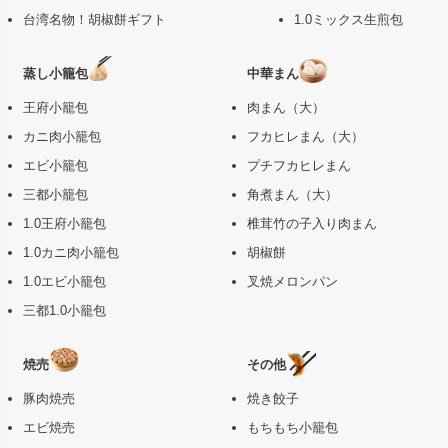
台湾名物！胡椒餅ギフト
1.0ミックス生煎包
蒸し小籠包
中華まん
王府小籠包
肉まん（大）
カニ肉小籠包
フカヒレまん（大）
エビ小籠包
プチフカヒレまん
三都小籠包
角煮まん（大）
1.0王府小籠包
椎茸竹の子入り肉まん
1.0カニ肉小籠包
胡椒餅
1.0エビ小籠包
叉焼メロンパン
三都1.0小籠包
焼売
その他
豚肉焼売
焼き餃子
エビ焼売
もちもち小籠包