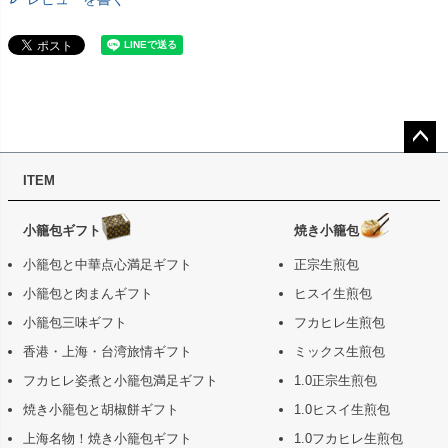
ペー
ITEM
ジト
ップ
へ
小籠包ギフト
焼き小籠包
小籠包と中華点心満足ギフト
正宗生煎包
小籠包と肉まんギフト
ヒスイ生煎包
小籠包三味ギフト
フカヒレ生煎包
香港・上海・台湾旅情ギフト
ミックス生煎包
フカヒレ姿煮と小籠包満足ギフト
1.0正宗生煎包
焼き小籠包と胡椒餅ギフト
1.0ヒスイ生煎包
上海名物！焼き小籠包ギフト
1.0フカヒレ生煎包