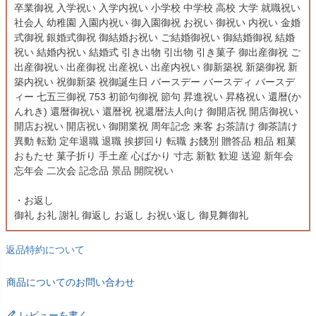
卒業御祝 入学祝い 入学内祝い 小学校 中学校 高校 大学 就職祝い
社会人 幼稚園 入園内祝い 御入園御祝 お祝い 御祝い 内祝い 金婚
式御祝 銀婚式御祝 御結婚お祝い ご結婚御祝い 御結婚御祝 結婚
祝い 結婚内祝い 結婚式 引き出物 引出物 引き菓子 御出産御祝 ご
出産御祝い 出産御祝 出産祝い 出産内祝い 御新築祝 新築御祝 新
築内祝い 祝御新築 祝御誕生日 バースデー バースディ バースデ
ィー 七五三御祝 753 初節句御祝 節句 昇進祝い 昇格祝い 還暦(か
んれき) 還暦御祝い 還暦祝 祝還暦法人向け 御開店祝 開店御祝い
開店お祝い 開店祝い 御開業祝 周年記念 来客 お茶請け 御茶請け
異動 転勤 定年退職 退職 挨拶回り 転職 お餞別 贈答品 粗品 粗菓
おもたせ 菓子折り 手土産 心ばかり 寸志 新歓 歓迎 送迎 新年会
忘年会 二次会 記念品 景品 開院祝い
・お返し
御礼 お礼 謝礼 御返し お返し お祝い返し 御見舞御礼
返品特約について
商品についてのお問い合わせ
レビューを書く