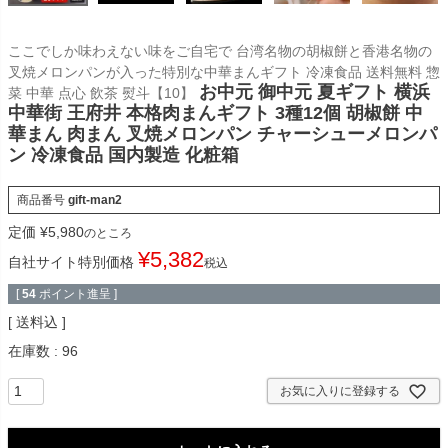
ここでしか味わえない味をご自宅で 台湾名物の胡椒餅と香港名物の
叉焼メロンパンが入った特別な中華まんギフト 冷凍食品 送料無料 惣
お中元 御中元 夏ギフト 横浜
菜 中華 点心 飲茶 熨斗【10】
中華街 王府井 本格肉まんギフト 3種12個 胡椒餅 中
華まん 肉まん 叉焼メロンパン チャーシューメロンパ
ン 冷凍食品 国内製造 化粧箱
商品番号
gift-man2
定価
¥
5,980
のところ
¥
5,382
自社サイト特別価格
税込
[
54
ポイント進呈 ]
送料込
在庫数
96
お気に入りに登録する