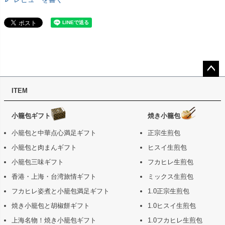
ペー
ITEM
ジト
ップ
へ
小籠包ギフト
焼き小籠包
小籠包と中華点心満足ギフト
正宗生煎包
小籠包と肉まんギフト
ヒスイ生煎包
小籠包三味ギフト
フカヒレ生煎包
香港・上海・台湾旅情ギフト
ミックス生煎包
フカヒレ姿煮と小籠包満足ギフト
1.0正宗生煎包
焼き小籠包と胡椒餅ギフト
1.0ヒスイ生煎包
上海名物！焼き小籠包ギフト
1.0フカヒレ生煎包