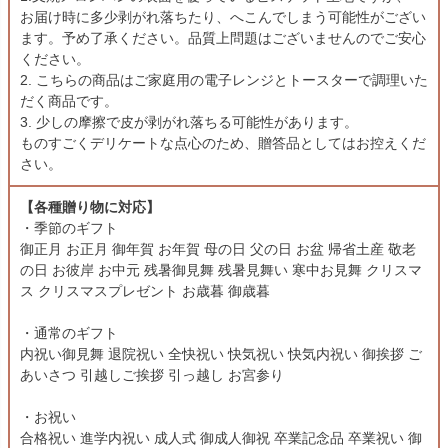
お届け時に多少剥がれ落ちたり、へこんでしまう可能性がござい
ます。予め了承ください。品質上問題はございませんのでご安心
ください。
2. こちらの商品はご家庭用の電子レンジとトースターで調理いた
だく商品です。
3. 少しの摩擦で皮が剥がれ落ちる可能性があります。
ものすごくデリケートな点心のため、贈答品としてはお控えくだ
さい。
【各種贈り物に対応】
・季節のギフト
御正月 お正月 御年賀 お年賀 母の日 父の日 お盆 帰省土産 敬老
の日 お彼岸 お中元 残暑御見舞 残暑見舞い 寒中お見舞 クリスマ
ス クリスマスプレゼント お歳暮 御歳暮
・通常のギフト
内祝い御見舞 退院祝い 全快祝い 快気祝い 快気内祝い 御挨拶 ご
あいさつ 引越しご挨拶 引っ越し お宮参り
・お祝い
合格祝い 進学内祝い 成人式 御成人御祝 卒業記念品 卒業祝い 御