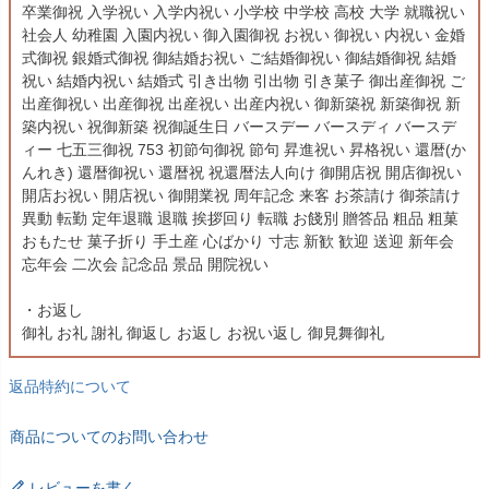
卒業御祝 入学祝い 入学内祝い 小学校 中学校 高校 大学 就職祝い
社会人 幼稚園 入園内祝い 御入園御祝 お祝い 御祝い 内祝い 金婚
式御祝 銀婚式御祝 御結婚お祝い ご結婚御祝い 御結婚御祝 結婚
祝い 結婚内祝い 結婚式 引き出物 引出物 引き菓子 御出産御祝 ご
出産御祝い 出産御祝 出産祝い 出産内祝い 御新築祝 新築御祝 新
築内祝い 祝御新築 祝御誕生日 バースデー バースディ バースデ
ィー 七五三御祝 753 初節句御祝 節句 昇進祝い 昇格祝い 還暦(か
んれき) 還暦御祝い 還暦祝 祝還暦法人向け 御開店祝 開店御祝い
開店お祝い 開店祝い 御開業祝 周年記念 来客 お茶請け 御茶請け
異動 転勤 定年退職 退職 挨拶回り 転職 お餞別 贈答品 粗品 粗菓
おもたせ 菓子折り 手土産 心ばかり 寸志 新歓 歓迎 送迎 新年会
忘年会 二次会 記念品 景品 開院祝い
・お返し
御礼 お礼 謝礼 御返し お返し お祝い返し 御見舞御礼
返品特約について
商品についてのお問い合わせ
レビューを書く