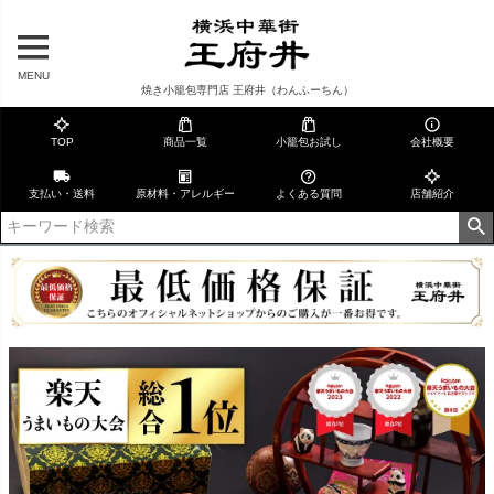
MENU
焼き小籠包専門店 王府井（わんふーちん）
TOP
商品一覧
小籠包お試し
会社概要
支払い・送料
原材料・アレルギー
よくある質問
店舗紹介