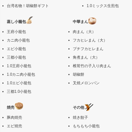
台湾名物！胡椒餅ギフト
1.0ミックス生煎包
蒸し小籠包
中華まん
王府小籠包
肉まん（大）
カニ肉小籠包
フカヒレまん（大）
エビ小籠包
プチフカヒレまん
三都小籠包
角煮まん（大）
1.0王府小籠包
椎茸竹の子入り肉まん
1.0カニ肉小籠包
胡椒餅
1.0エビ小籠包
叉焼メロンパン
三都1.0小籠包
焼売
その他
豚肉焼売
焼き餃子
エビ焼売
もちもち小籠包