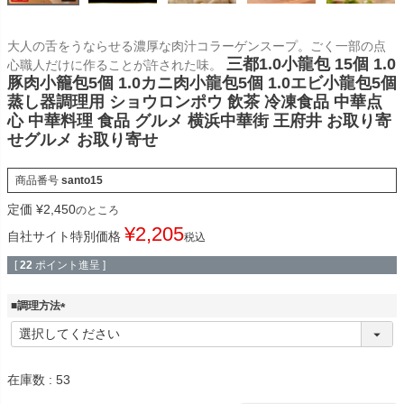
大人の舌をうならせる濃厚な肉汁コラーゲンスープ。ごく一部の点
三都1.0小龍包 15個 1.0
心職人だけに作ることが許された味。
豚肉小籠包5個 1.0カニ肉小龍包5個 1.0エビ小龍包5個
蒸し器調理用 ショウロンポウ 飲茶 冷凍食品 中華点
心 中華料理 食品 グルメ 横浜中華街 王府井 お取り寄
せグルメ お取り寄せ
商品番号
santo15
定価
¥
2,450
のところ
¥
2,205
自社サイト特別価格
税込
[
22
ポイント進呈 ]
■調理方法
(
必
須
)
在庫数
53