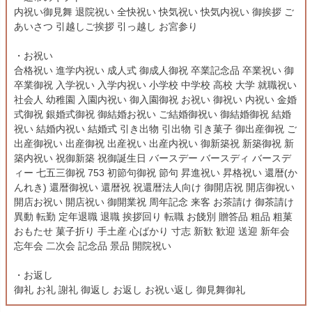
内祝い御見舞 退院祝い 全快祝い 快気祝い 快気内祝い 御挨拶 ご
あいさつ 引越しご挨拶 引っ越し お宮参り
・お祝い
合格祝い 進学内祝い 成人式 御成人御祝 卒業記念品 卒業祝い 御
卒業御祝 入学祝い 入学内祝い 小学校 中学校 高校 大学 就職祝い
社会人 幼稚園 入園内祝い 御入園御祝 お祝い 御祝い 内祝い 金婚
式御祝 銀婚式御祝 御結婚お祝い ご結婚御祝い 御結婚御祝 結婚
祝い 結婚内祝い 結婚式 引き出物 引出物 引き菓子 御出産御祝 ご
出産御祝い 出産御祝 出産祝い 出産内祝い 御新築祝 新築御祝 新
築内祝い 祝御新築 祝御誕生日 バースデー バースディ バースデ
ィー 七五三御祝 753 初節句御祝 節句 昇進祝い 昇格祝い 還暦(か
んれき) 還暦御祝い 還暦祝 祝還暦法人向け 御開店祝 開店御祝い
開店お祝い 開店祝い 御開業祝 周年記念 来客 お茶請け 御茶請け
異動 転勤 定年退職 退職 挨拶回り 転職 お餞別 贈答品 粗品 粗菓
おもたせ 菓子折り 手土産 心ばかり 寸志 新歓 歓迎 送迎 新年会
忘年会 二次会 記念品 景品 開院祝い
・お返し
御礼 お礼 謝礼 御返し お返し お祝い返し 御見舞御礼