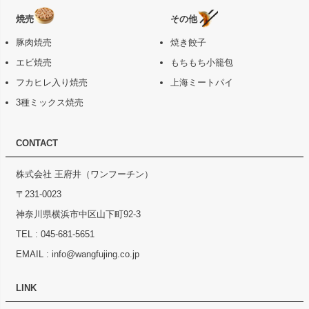
焼売
その他
豚肉焼売
焼き餃子
エビ焼売
もちもち小籠包
フカヒレ入り焼売
上海ミートパイ
3種ミックス焼売
CONTACT
株式会社 王府井（ワンフーチン）
〒231-0023
神奈川県横浜市中区山下町92-3
TEL :
045-681-5651
EMAIL :
info@wangfujing.co.jp
LINK