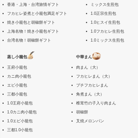
香港・上海・台湾旅情ギフト
ミックス生煎包
フカヒレ姿煮と小籠包満足ギフト
1.0正宗生煎包
焼き小籠包と胡椒餅ギフト
1.0ヒスイ生煎包
上海名物！焼き小籠包ギフト
1.0フカヒレ生煎包
台湾名物！胡椒餅ギフト
1.0ミックス生煎包
蒸し小籠包
中華まん
王府小籠包
肉まん（大）
カニ肉小籠包
フカヒレまん（大）
エビ小籠包
プチフカヒレまん
三都小籠包
角煮まん（大）
1.0王府小籠包
椎茸竹の子入り肉まん
1.0カニ肉小籠包
胡椒餅
1.0エビ小籠包
叉焼メロンパン
三都1.0小籠包