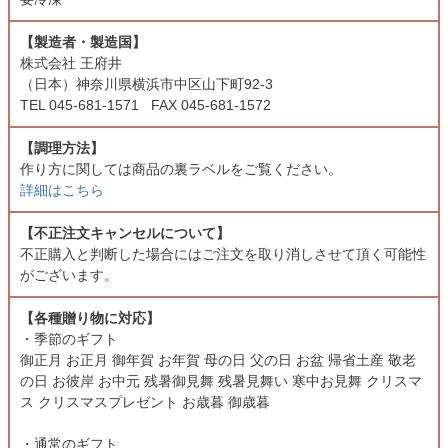
【製造者・製造国】
株式会社 王府井
（日本）神奈川県横浜市中区山下町92-3
TEL 045-‎681-1571 FAX 045-‎681-1572
【調理方法】
作り方に関しては商品の裏ラベルをご覧ください。
詳細はこちら
【不正注文キャンセルについて】
不正購入と判断した場合にはご注文を取り消しさせて頂く可能性
がございます。
【各種贈り物に対応】
・季節のギフト
御正月 お正月 御年賀 お年賀 母の日 父の日 お盆 帰省土産 敬老
の日 お彼岸 お中元 残暑御見舞 残暑見舞い 寒中お見舞 クリスマ
ス クリスマスプレゼント お歳暮 御歳暮
・通常のギフト