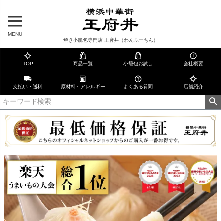
MENU
焼き小籠包専門店 王府井（わんふーちん）
TOP
商品一覧
小籠包お試し
会社概要
支払い・送料
原材料・アレルギー
よくある質問
店舗紹介