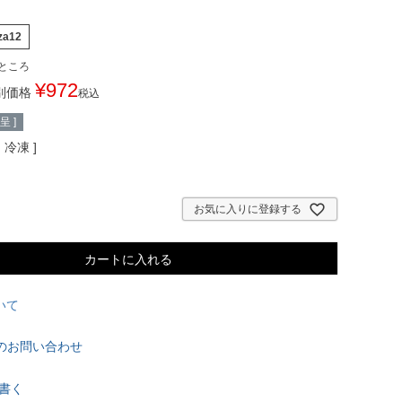
za12
ところ
¥
972
別価格
税込
 ]
ン
冷凍
お気に入りに登録する
カートに入れる
いて
のお問い合わせ
書く