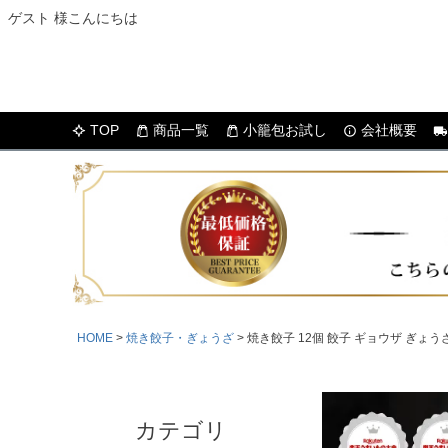
ゲスト 様こんにちは
TOP
商品一覧
小籠包お試し
会社概要
HOME
焼き餃子・ぎょうざ
焼き餃子 12個 餃子 ギョウザ ぎょ
カテゴリ