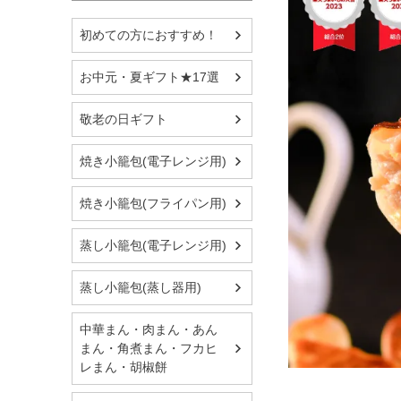
初めての方におすすめ！
お中元・夏ギフト★17選
敬老の日ギフト
焼き小籠包(電子レンジ用)
焼き小籠包(フライパン用)
蒸し小籠包(電子レンジ用)
蒸し小籠包(蒸し器用)
中華まん・肉まん・あん
まん・角煮まん・フカヒ
レまん・胡椒餅