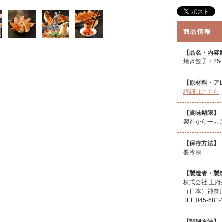
商品情報
【品名・内容
焼き餃子：25g
【原材料・ア
詳細はこちら
【賞味期限】
製造から一カ
【保存方法】
要冷凍
【製造者・製
株式会社 王府
（日本）神奈川
TEL 045-‎681
【調理方法】