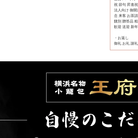
祝 節句 昇進
法人向け 御開
念 来客 お茶請
餞別 贈答品 
歓迎 送迎 新
・お返し
御礼 お礼 謝