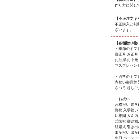
作り方に関し
【不正注文キ
不正購入と判
ざいます。
【各種贈り物
・季節のギフ
御正月 お正月
お彼岸 お中元
マスプレゼント
・通常のギフ
内祝い御見舞 
さつ 引越しご
・お祝い
合格祝い 進学
御祝 入学祝い
幼稚園 入園内
式御祝 御結婚
結婚式 引き出
出産祝い 出産
生日 バースデ