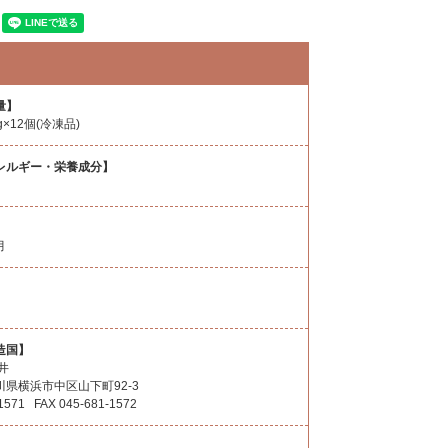
量】
×12個(冷凍品)
レルギー・栄養成分】
月
造国】
井
県横浜市中区山下町92-3
-1571 FAX 045-‎681-1572