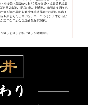
祝い 昇格祝い 還暦(かんれき) 還暦御祝い 還暦祝 祝還暦
店祝 開店御祝い 開店お祝い 開店祝い 御開業祝 周年記
け 御茶請け 異動 転勤 定年退職 退職 挨拶回り 転職 お
粗品 粗菓 おもたせ 菓子折り 手土産 心ばかり 寸志 新歓
年会 忘年会 二次会 記念品 景品 開院祝い
礼 御返し お返し お祝い返し 御見舞御礼