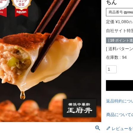
ちん
商品番号
gyou
定価
¥
1,080
の
自社サイト特
[
10
ポイント進呈
送料パター
在庫数
94
返品特約につ
商品について
レビューを