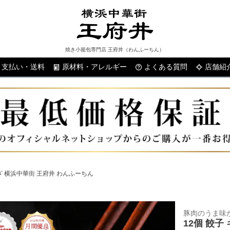
焼き小籠包専門店 王府井（わんふーちん）
支払い・送料
原材料・アレルギー
よくある質問
検索
店舗紹
うざ 横浜中華街 王府井 わんふーちん
豚肉のうま味
12個 餃子