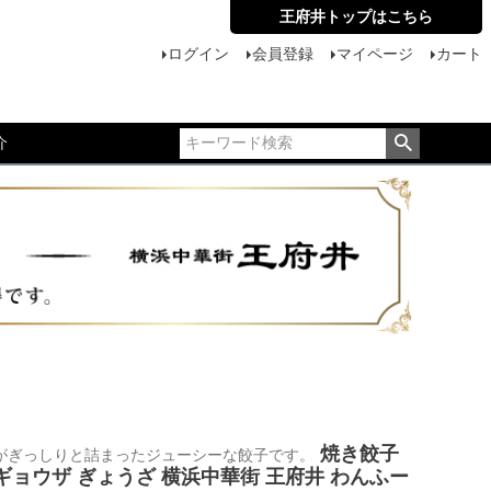
王府井トップはこちら
ログイン
会員登録
マイページ
カート
介
焼き餃子
がぎっしりと詰まったジューシーな餃子です。
 ギョウザ ぎょうざ 横浜中華街 王府井 わんふー