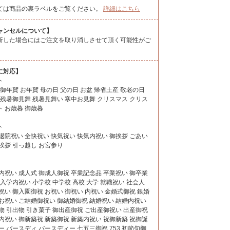
ては商品の裏ラベルをご覧ください。
詳細はこちら
ャンセルについて】
断した場合にはご注文を取り消しさせて頂く可能性がご
に対応】
ト
 御年賀 お年賀 母の日 父の日 お盆 帰省土産 敬老の日
 残暑御見舞 残暑見舞い 寒中お見舞 クリスマス クリス
 お歳暮 御歳暮
ト
退院祝い 全快祝い 快気祝い 快気内祝い 御挨拶 ごあい
挨拶 引っ越し お宮参り
内祝い 成人式 御成人御祝 卒業記念品 卒業祝い 御卒業
 入学内祝い 小学校 中学校 高校 大学 就職祝い 社会人
祝い 御入園御祝 お祝い 御祝い 内祝い 金婚式御祝 銀婚
お祝い ご結婚御祝い 御結婚御祝 結婚祝い 結婚内祝い
物 引出物 引き菓子 御出産御祝 ご出産御祝い 出産御祝
内祝い 御新築祝 新築御祝 新築内祝い 祝御新築 祝御誕
ー バースディ バースディー 七五三御祝 753 初節句御