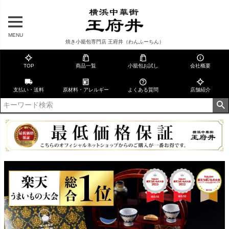
MENU
焼き小籠包専門店 王府井（わんふーちん）
TOP
商品一覧
小籠包お試し
会社概要
支払い・送料
原材料・アレルギー
よくある質問
店舗紹介