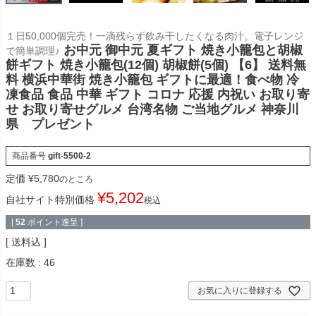
１日50,000個完売！一滴残らず飲み干したくなる肉汁。電子レンジ
お中元 御中元 夏ギフト 焼き小籠包と胡椒
で簡単調理♪
餅ギフト 焼き小籠包(12個) 胡椒餅(5個) 【6】 送料無
料 横浜中華街 焼き小籠包 ギフトに最適！食べ物 冷
凍食品 食品 中華 ギフト コロナ 応援 内祝い お取り寄
せ お取り寄せグルメ 台湾名物 ご当地グルメ 神奈川
県 プレゼント
商品番号
gift-5500-2
定価
¥
5,780
のところ
¥
5,202
自社サイト特別価格
税込
[
52
ポイント進呈 ]
送料込
在庫数
46
お気に入りに登録する