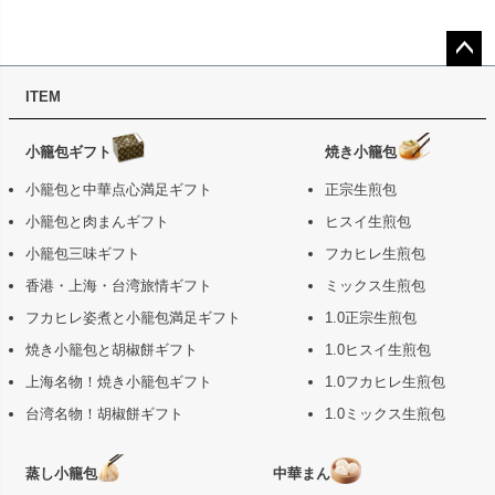
ペー
ITEM
ジト
ップ
へ
小籠包ギフト
焼き小籠包
小籠包と中華点心満足ギフト
正宗生煎包
小籠包と肉まんギフト
ヒスイ生煎包
小籠包三味ギフト
フカヒレ生煎包
香港・上海・台湾旅情ギフト
ミックス生煎包
フカヒレ姿煮と小籠包満足ギフト
1.0正宗生煎包
焼き小籠包と胡椒餅ギフト
1.0ヒスイ生煎包
上海名物！焼き小籠包ギフト
1.0フカヒレ生煎包
台湾名物！胡椒餅ギフト
1.0ミックス生煎包
蒸し小籠包
中華まん