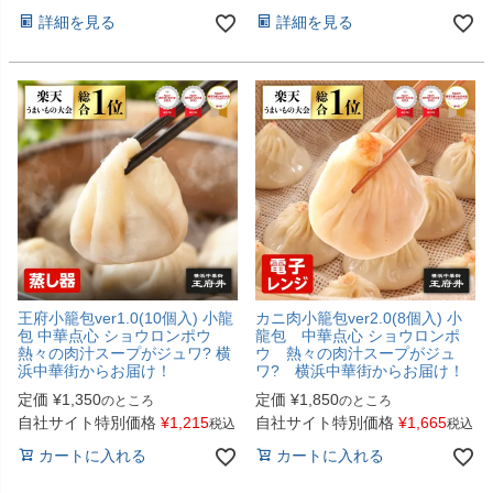
詳細を見る
詳細を見る
王府小籠包ver1.0(10個入) 小龍
カニ肉小籠包ver2.0(8個入) 小
包 中華点心 ショウロンポウ
龍包 中華点心 ショウロンポ
熱々の肉汁スープがジュワ? 横
ウ 熱々の肉汁スープがジュ
浜中華街からお届け！
ワ? 横浜中華街からお届け！
定価
¥
1,350
定価
¥
1,850
のところ
のところ
自社サイト特別価格
¥
1,215
自社サイト特別価格
¥
1,665
税込
税込
カートに入れる
カートに入れる