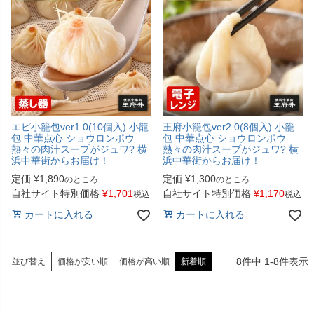
エビ小籠包ver1.0(10個入) 小龍
王府小籠包ver2.0(8個入) 小籠
包 中華点心 ショウロンポウ
包 中華点心 ショウロンポウ
熱々の肉汁スープがジュワ? 横
熱々の肉汁スープがジュワ? 横
浜中華街からお届け！
浜中華街からお届け！
定価
¥
1,890
定価
¥
1,300
のところ
のところ
自社サイト特別価格
¥
1,701
自社サイト特別価格
¥
1,170
税込
税込
カートに入れる
カートに入れる
8
件中
1
-
8
件表示
並び替え
価格が安い順
価格が高い順
新着順