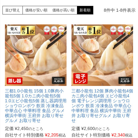
8
件中
1
-
8
件表示
並び替え
価格が安い順
価格が高い順
新着順
三都1.0小龍包 15個 1.0豚肉小
三都小龍包 12個 豚肉小籠包4個
籠包5個 1.0カニ肉小龍包5個
カニ肉小龍包4個 エビ小龍包4
1.0エビ小龍包5個 蒸し器調理用
個 電子レンジ調理用 ショウロ
ショウロンポウ 飲茶 冷凍食品
ンポウ 飲茶 冷凍食品 中華点心
中華点心 中華料理 食品 グルメ
中華料理 食品 横浜中華街 王府
横浜中華街 王府井 お取り寄せ
井 お取り寄せグルメ お取り寄
グルメ お取り寄せ
せ
定価
¥
2,450
定価
¥
2,600
のところ
のところ
自社サイト特別価格
¥
2,205
自社サイト特別価格
¥
2,340
税込
税込