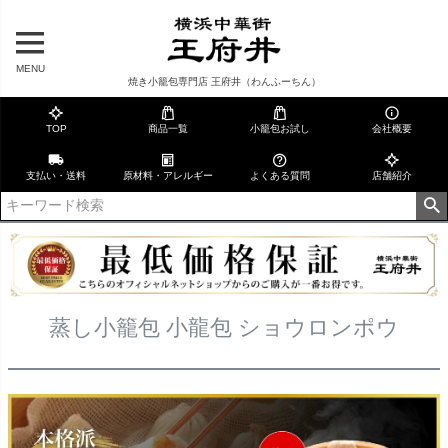
MENU
焼き小籠包専門店 王府井（わんふーちん）
TOP
商品一覧
小籠包お試し
会社概要
支払い・送料
原材料・アレルギー
よくある質問
店舗紹介
蒸し小籠包 小龍包 ショウロンポウ