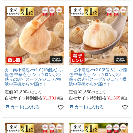
カニ肉小籠包ver1.0(10個入) 小
エビ小籠包ver2.0(8個入） 小龍
龍包 中華点心 ショウロンポウ
包 中華点心 ショウロンポウ
熱々の肉汁スープがジュワ?横
熱々の肉汁スープがジュワ? 横
浜中華街からお届け！
浜中華街からお届け！
定価
¥
1,890
定価
¥
1,850
のところ
のところ
自社サイト特別価格
¥
1,701
自社サイト特別価格
¥
1,665
税込
税込
カートに入れる
カートに入れる