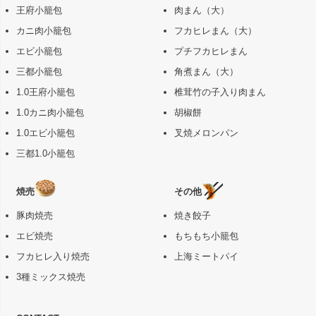
王府小籠包
肉まん（大）
カニ肉小籠包
フカヒレまん（大）
エビ小籠包
プチフカヒレまん
三都小籠包
角煮まん（大）
1.0王府小籠包
椎茸竹の子入り肉まん
1.0カニ肉小籠包
胡椒餅
1.0エビ小籠包
叉焼メロンパン
三都1.0小籠包
焼売
その他
豚肉焼売
焼き餃子
エビ焼売
もちもち小籠包
フカヒレ入り焼売
上海ミートパイ
3種ミックス焼売