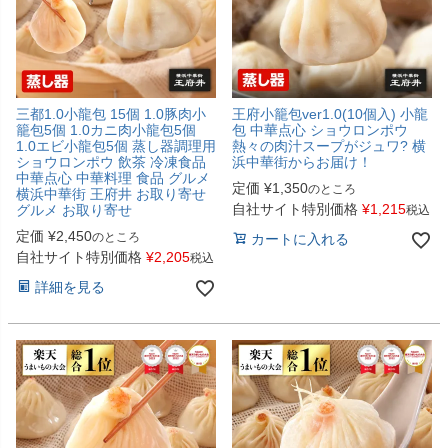
三都1.0小龍包 15個 1.0豚肉小
王府小籠包ver1.0(10個入) 小龍
籠包5個 1.0カニ肉小龍包5個
包 中華点心 ショウロンポウ
1.0エビ小龍包5個 蒸し器調理用
熱々の肉汁スープがジュワ? 横
ショウロンポウ 飲茶 冷凍食品
浜中華街からお届け！
中華点心 中華料理 食品 グルメ
定価
¥
1,350
のところ
横浜中華街 王府井 お取り寄せ
自社サイト特別価格
¥
1,215
グルメ お取り寄せ
税込
定価
¥
2,450
のところ
カートに入れる
自社サイト特別価格
¥
2,205
税込
詳細を見る