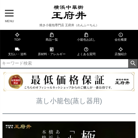
MENU
焼き小籠包専門店 王府井（わんふーちん）
TOP
商品一覧
小籠包お試し
会社概要
支払い・送料
原材料・アレルギー
よくある質問
店舗紹介
蒸し小籠包(蒸し器用)