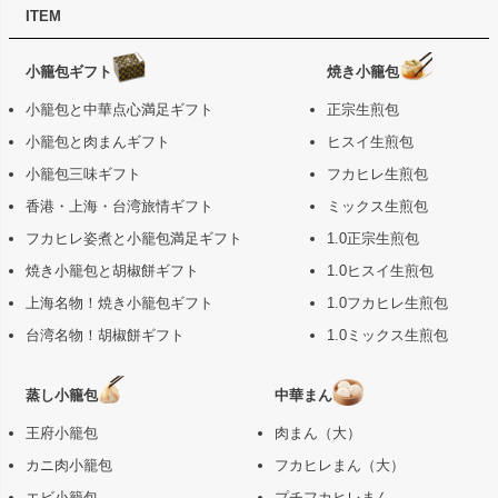
ITEM
ジト
ップ
へ
小籠包ギフト
焼き小籠包
小籠包と中華点心満足ギフト
正宗生煎包
小籠包と肉まんギフト
ヒスイ生煎包
小籠包三味ギフト
フカヒレ生煎包
香港・上海・台湾旅情ギフト
ミックス生煎包
フカヒレ姿煮と小籠包満足ギフト
1.0正宗生煎包
焼き小籠包と胡椒餅ギフト
1.0ヒスイ生煎包
上海名物！焼き小籠包ギフト
1.0フカヒレ生煎包
台湾名物！胡椒餅ギフト
1.0ミックス生煎包
蒸し小籠包
中華まん
王府小籠包
肉まん（大）
カニ肉小籠包
フカヒレまん（大）
エビ小籠包
プチフカヒレまん