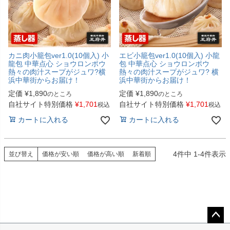
カニ肉小籠包ver1.0(10個入) 小
エビ小籠包ver1.0(10個入) 小龍
龍包 中華点心 ショウロンポウ
包 中華点心 ショウロンポウ
熱々の肉汁スープがジュワ?横
熱々の肉汁スープがジュワ? 横
浜中華街からお届け！
浜中華街からお届け！
定価
¥
1,890
定価
¥
1,890
のところ
のところ
自社サイト特別価格
¥
1,701
自社サイト特別価格
¥
1,701
税込
税込
カートに入れる
カートに入れる
4
件中
1
-
4
件表示
並び替え
価格が安い順
価格が高い順
新着順
ペー