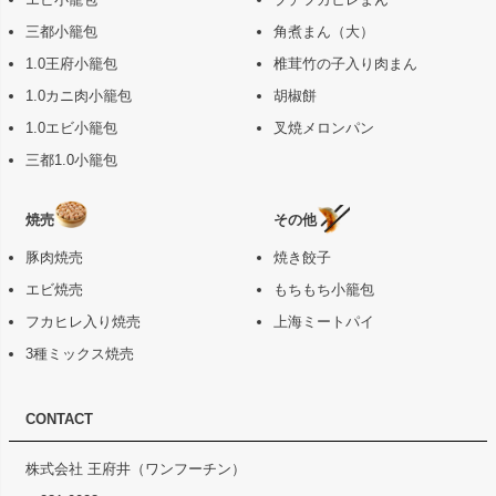
三都小籠包
角煮まん（大）
1.0王府小籠包
椎茸竹の子入り肉まん
1.0カニ肉小籠包
胡椒餅
1.0エビ小籠包
叉焼メロンパン
三都1.0小籠包
焼売
その他
豚肉焼売
焼き餃子
エビ焼売
もちもち小籠包
フカヒレ入り焼売
上海ミートパイ
3種ミックス焼売
CONTACT
株式会社 王府井（ワンフーチン）