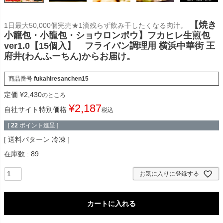
【焼き
1日最大50,000個完売★1滴残らず飲み干したくなる肉汁。
小籠包・小龍包・ショウロンポウ】フカヒレ生煎包
ver1.0【15個入】 フライパン調理用 横浜中華街 王
府井(わんふーちん)からお届け。
商品番号
fukahiresanchen15
定価
¥
2,430
のところ
¥
2,187
自社サイト特別価格
税込
[
22
ポイント進呈 ]
送料パターン
冷凍
在庫数
89
お気に入りに登録する
カートに入れる