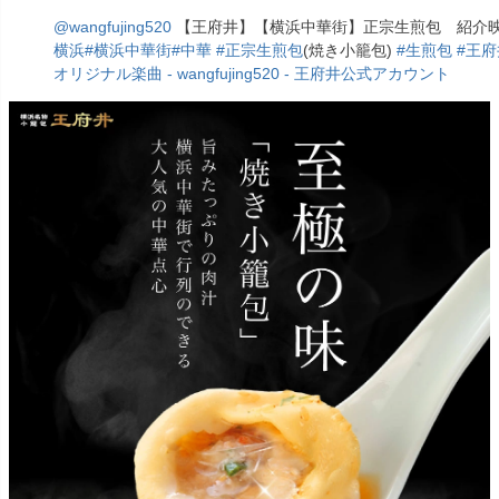
@wangfujing520
【王府井】【横浜中華街】正宗生煎包 紹介
横浜
#横浜中華街
#中華
#正宗生煎包
(焼き小籠包)
#生煎包
#王府
オリジナル楽曲 - wangfujing520 - 王府井公式アカウント