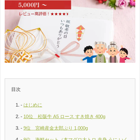
目次
はじめに
10位 松阪牛 A5 ロース すき焼き 400g
9位 宮崎産金太郎ぶり 1,000g
8位 海鮮セット（本マグロ大トロ 赤身 うに いく