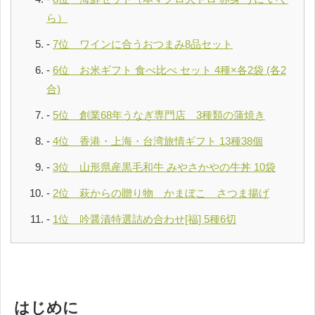
ら）
7位 ワインに合うおつまみ8品セット
6位 お米ギフト 食べ比べ セット 4種×各2袋 (各2
合)
5位 創業68年うなぎ専門店 3種類の蒲焼き
4位 香港・上海・台湾旅情ギフト 13種38個
3位 山形県産黒毛和牛 みやさかやの牛丼 10袋
2位 萩からの贈り物 かまぼこ さつま揚げ
1位 吟醤漬特選詰め合わせ[福] 5種6切
はじめに