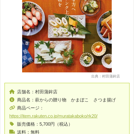
出典：村田蒲鉾店
店舗名：村田蒲鉾店
商品名：萩からの贈り物 かまぼこ さつま揚げ
商品ページ：
https://item.rakuten.co.jp/muratakaboko/rk20/
販売価格：5,700円（税込）
送料：無料