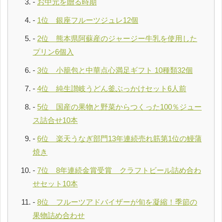
お中元を贈る時期
1位 銀座フルーツジュレ12個
2位 熊本県阿蘇産のジャージー牛乳を使用した
プリン6個入
3位 小籠包と中華点心満足ギフト 10種類32個
4位 純生讃岐うどん釜ぶっかけセット6人前
5位 国産の果物と野菜からつくった100％ジュー
ス詰合せ10本
6位 楽天うなぎ部門13年連続売れ筋第1位の鰻蒲
焼き
7位 8年連続金賞受賞 クラフトビール詰め合わ
せセット10本
8位 フルーツアドバイザーが旬を凝縮！季節の
果物詰め合わせ