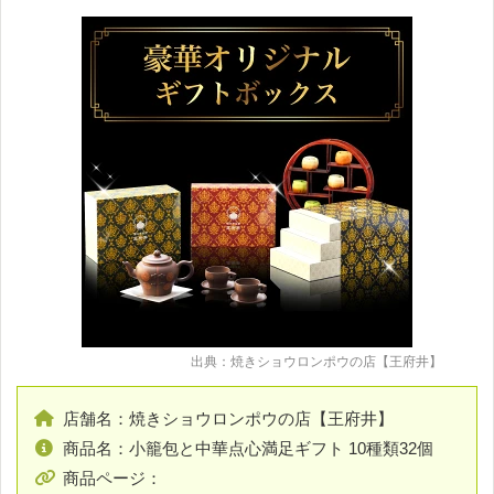
出典：焼きショウロンポウの店【王府井】
店舗名：焼きショウロンポウの店【王府井】
商品名：小籠包と中華点心満足ギフト 10種類32個
商品ページ：