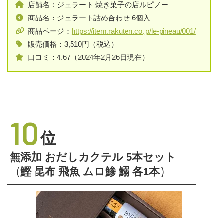
店舗名：ジェラート 焼き菓子の店ルピノー
商品名：ジェラート詰め合わせ 6個入
商品ページ：
https://item.rakuten.co.jp/le-pineau/001/
販売価格：3,510円（税込）
口コミ：4.67（2024年2月26日現在）
10
位
無添加 おだしカクテル 5本セット
（鰹 昆布 飛魚 ムロ鯵 鰯 各1本）