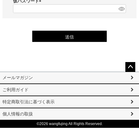
仮パスワード
)
(
必
須
)
送信
ペー
メールマガジン
ジト
ップ
ご利用ガイド
へ
特定商取引法に基づく表示
個人情報の取扱
©2026 wangfujing All Rights Reserved.