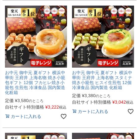
お中元 御中元 夏ギフト 横浜中
お中元 御中元 夏ギフト 横浜中
華街 王府井 上海名物 焼き小籠
華街 王府井 上海名物 スタミナ
包ギフト 12個 フカヒレ焼き小
焼き小籠包 ヒスイ生煎包 12個
籠包 生煎包 冷凍食品 国内製造
冷凍食品 国内製造 化粧箱
化粧箱
定価
¥
3,380
のところ
定価
¥
3,580
のところ
自社サイト特別価格
¥
3,042
税込
自社サイト特別価格
¥
3,222
税込
カートに入れる
カートに入れる