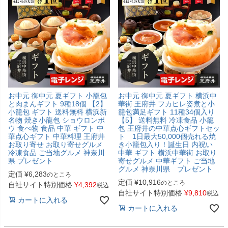
お中元 御中元 夏ギフト 小籠包
お中元 御中元 夏ギフト 横浜中
と肉まんギフト 9種18個 【2】
華街 王府井 フカヒレ姿煮と小
小籠包 ギフト 送料無料 横浜新
籠包満足ギフト 11種34個入り
名物 焼き小龍包 ショウロンポ
【5】 送料無料 冷凍食品 小籠
ウ 食べ物 食品 中華 ギフト 中
包 王府井の中華点心ギフトセッ
華点心ギフト 中華料理 王府井
ト 1日最大50,000個売れる焼
お取り寄せ お取り寄せグルメ
き小籠包入り！誕生日 内祝い
冷凍食品 ご当地グルメ 神奈川
中華 ギフト 横浜中華街 お取り
県 プレゼント
寄せグルメ 中華ギフト ご当地
グルメ 神奈川県 プレゼント
定価
¥
6,283
のところ
定価
¥
10,916
のところ
自社サイト特別価格
¥
4,392
税込
自社サイト特別価格
¥
9,810
税込
カートに入れる
カートに入れる