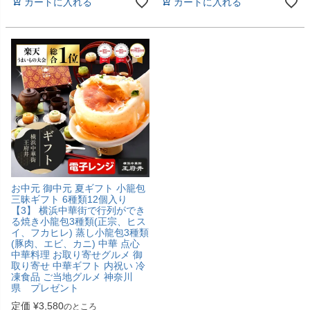
カートに入れる
カートに入れる
お中元 御中元 夏ギフト 小籠包
三昧ギフト 6種類12個入り
【3】 横浜中華街で行列ができ
る焼き小龍包3種類(正宗、ヒス
イ、フカヒレ) 蒸し小龍包3種類
(豚肉、エビ、カニ) 中華 点心
中華料理 お取り寄せグルメ 御
取り寄せ 中華ギフト 内祝い 冷
凍食品 ご当地グルメ 神奈川
県 プレゼント
定価
¥
3,580
のところ