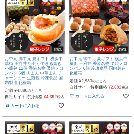
お中元 御中元 夏ギフト 横浜中
お中元 御中元 夏ギフト 横浜中
華街 王府井 行列ができる焼き
華街 王府井 香港名物 叉焼メロ
小籠包 12個 香港名物 叉焼メロ
ンパン 6個 冷凍食品 国内製造
ンパン 6個 肉まん 中華まん チ
化粧箱
ャーシュー 生煎包 冷凍食品 国
定価
¥
2,980
のところ
内製造 化粧箱
自社サイト特別価格
¥
2,682
税込
定価
¥
4,880
のところ
カートに入れる
自社サイト特別価格
¥
4,392
税込
カートに入れる