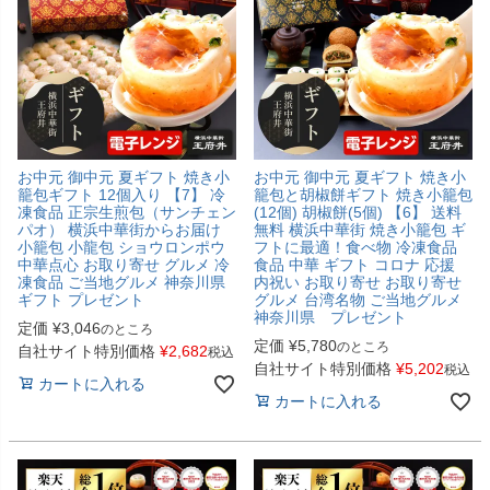
お中元 御中元 夏ギフト 焼き小
お中元 御中元 夏ギフト 焼き小
籠包ギフト 12個入り 【7】 冷
籠包と胡椒餅ギフト 焼き小籠包
凍食品 正宗生煎包（サンチェン
(12個) 胡椒餅(5個) 【6】 送料
パオ） 横浜中華街からお届け
無料 横浜中華街 焼き小籠包 ギ
小籠包 小龍包 ショウロンポウ
フトに最適！食べ物 冷凍食品
中華点心 お取り寄せ グルメ 冷
食品 中華 ギフト コロナ 応援
凍食品 ご当地グルメ 神奈川県
内祝い お取り寄せ お取り寄せ
ギフト プレゼント
グルメ 台湾名物 ご当地グルメ
神奈川県 プレゼント
定価
¥
3,046
のところ
定価
¥
5,780
のところ
自社サイト特別価格
¥
2,682
税込
自社サイト特別価格
¥
5,202
税込
カートに入れる
カートに入れる