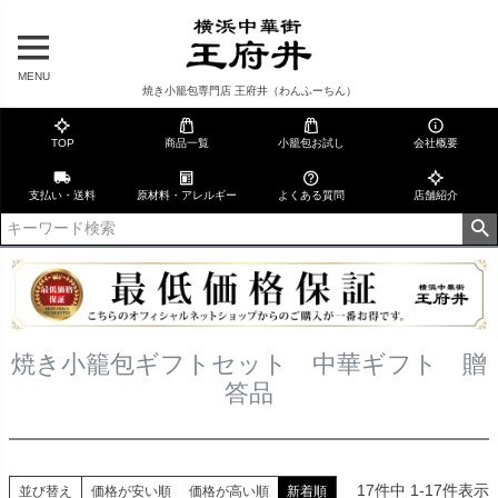
MENU
焼き小籠包専門店 王府井（わんふーちん）
TOP
商品一覧
小籠包お試し
会社概要
支払い・送料
原材料・アレルギー
よくある質問
店舗紹介
焼き小籠包ギフトセット 中華ギフト 贈
答品
17
件中
1
-
17
件表示
並び替え
価格が安い順
価格が高い順
新着順