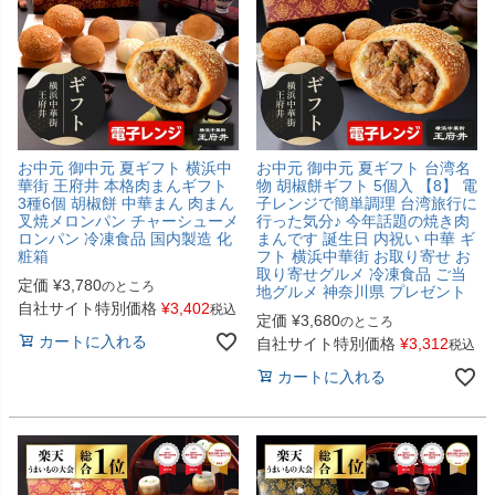
お中元 御中元 夏ギフト 横浜中
お中元 御中元 夏ギフト 台湾名
華街 王府井 本格肉まんギフト
物 胡椒餅ギフト 5個入 【8】 電
3種6個 胡椒餅 中華まん 肉まん
子レンジで簡単調理 台湾旅行に
叉焼メロンパン チャーシューメ
行った気分♪ 今年話題の焼き肉
ロンパン 冷凍食品 国内製造 化
まんです 誕生日 内祝い 中華 ギ
粧箱
フト 横浜中華街 お取り寄せ お
取り寄せグルメ 冷凍食品 ご当
定価
¥
3,780
のところ
地グルメ 神奈川県 プレゼント
自社サイト特別価格
¥
3,402
税込
定価
¥
3,680
のところ
カートに入れる
自社サイト特別価格
¥
3,312
税込
カートに入れる