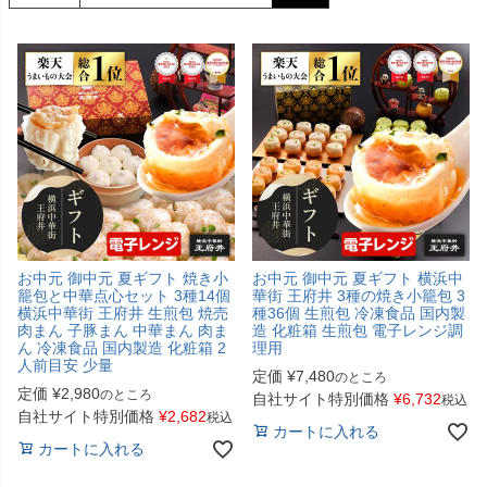
お中元 御中元 夏ギフト 焼き小
お中元 御中元 夏ギフト 横浜中
籠包と中華点心セット 3種14個
華街 王府井 3種の焼き小籠包 3
横浜中華街 王府井 生煎包 焼売
種36個 生煎包 冷凍食品 国内製
肉まん 子豚まん 中華まん 肉ま
造 化粧箱 生煎包 電子レンジ調
ん 冷凍食品 国内製造 化粧箱 2
理用
人前目安 少量
定価
¥
7,480
のところ
定価
¥
2,980
のところ
自社サイト特別価格
¥
6,732
税込
自社サイト特別価格
¥
2,682
税込
カートに入れる
カートに入れる