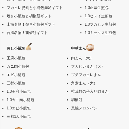
フカヒレ姿煮と小籠包満足ギフト
1.0正宗生煎包
焼き小籠包と胡椒餅ギフト
1.0ヒスイ生煎包
上海名物！焼き小籠包ギフト
1.0フカヒレ生煎包
台湾名物！胡椒餅ギフト
1.0ミックス生煎包
蒸し小籠包
中華まん
王府小籠包
肉まん（大）
カニ肉小籠包
フカヒレまん（大）
エビ小籠包
プチフカヒレまん
三都小籠包
角煮まん（大）
1.0王府小籠包
椎茸竹の子入り肉まん
1.0カニ肉小籠包
胡椒餅
1.0エビ小籠包
叉焼メロンパン
三都1.0小籠包