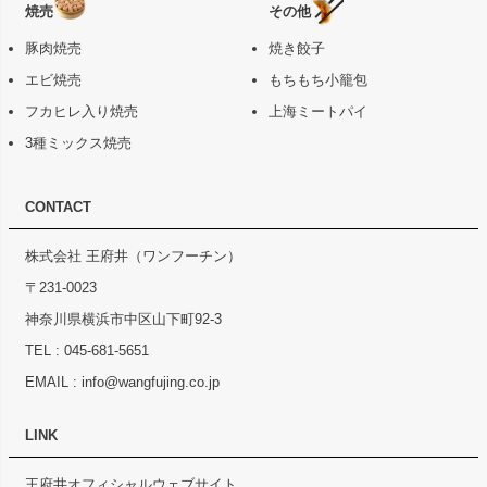
焼売
その他
豚肉焼売
焼き餃子
エビ焼売
もちもち小籠包
フカヒレ入り焼売
上海ミートパイ
3種ミックス焼売
CONTACT
株式会社 王府井（ワンフーチン）
〒231-0023
神奈川県横浜市中区山下町92-3
TEL :
045-681-5651
EMAIL :
info@wangfujing.co.jp
LINK
王府井オフィシャルウェブサイト