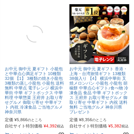
お中元 御中元 夏ギフト 小籠包
お中元 御中元 夏ギフト 香港・
と中華点心満足ギフト 10種類
上海・台湾旅情ギフト 13種類
32個 【1】 3種類の焼き小龍包
38個入り 【4】 横浜中華街 叉
3種類の蒸し小龍包 小籠包 送料
焼メロンパン 小籠包 小龍包 胡
無料 中華点 電子レンジ 横浜中
椒餅 中華点心ギフト♪食べ物 冷
華街 中華 ギフトボックス 中華
凍食品 食品 中華 ギフトボック
料理 中華惣菜 王府井 お取り寄
ス 王府井 お取り寄せグルメ 御
せグルメ 御取り寄せ 中華ギフ
取り寄せ 中華ギフト 内祝 送料
ト 内祝 冷凍食品 ご当地グルメ
無料 ご当地グルメ 神奈川県
神奈川県
プレゼント
定価
¥
5,866
定価
¥
8,356
のところ
のところ
自社サイト特別価格
¥
4,392
自社サイト特別価格
¥
5,382
税込
税込